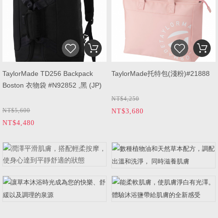
TaylorMade TD256 Backpack
TaylorMade托特包(淺粉)#21888
Boston 衣物袋 #N92852 ,黑 (JP)
NT$4,250
NT$5,600
NT$3,680
NT$4,480