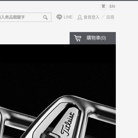
繁
EN
LINE
會員登入
註冊
／
購物車
(
0
)