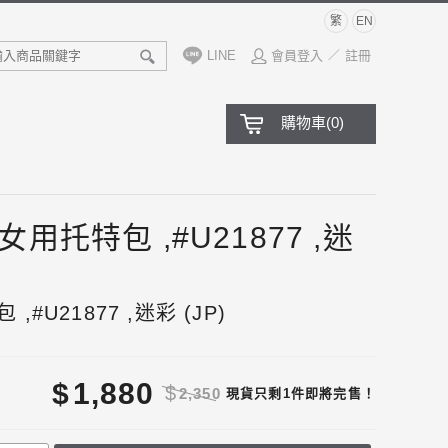
繁
EN
LINE
會員登入
註冊
／
購物車
(
0
)
57 女用托特包 ,#U21877 ,迷
 ,#U21877 ,迷彩 (JP)
$
1,880
$
2,350
現貨只剩1件即將完售！