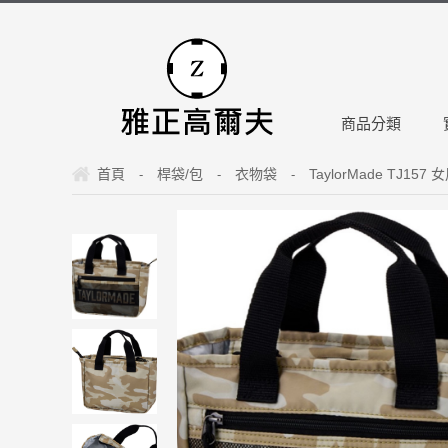
商品分類
首頁
桿袋/包
衣物袋
TaylorMade TJ157 
-
-
-