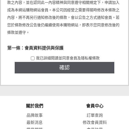
款之內容，並在認同此一內容精神與同意遵守相關規定下，申請加入
成為本網站購物網站會員。本公司因經營之需要得隨時修改本條款之
內容，將不再另行通知修改後的條款，會以公告之方式通知會員。若
您於條款修改公告後仍繼續使用本購物網站，即表示您同意修改後的
條款並遵守。
第一條：會員資料提供與保護
申請人應依本公司提供之會員申請表格內容，詳實提供正確且完整之
我已詳細閱讀並同意會員及隱私權條款
個人資料。前述資料如有異動，會員應主動即時通知本公司客服中
心，本公司並得對會員之資格進行審查核駁。 本公司對於會員提供之
資料，得不定時進行審查。如有任何經本公司認為不實、錯誤或有異
常之資料，本公司得逕行予以刪除或終止其會員資格。倘有涉及不法
嫌疑，本公司並得主動向司法機關舉發。 申請人如未滿二十歲者，應
事先經其法定代理人同意及瞭解後，始得申請加入成為本網站購物網
站會員。申請程序完畢，即視為申請人已取得法定代理人之同意及瞭
解。如有違誤，申請人及其法定代理人應自負完全法律責任。 申請人
（即會員）同意本公司可能會因會員使用本網站各項服務而蒐集到會
關於我們
會員中心
員之個人資料，該等資料將會在會員與本公司間交易往來、消費者管
理服務、行銷本公司或關係企業的產品服務及經營本公司營業項目等
品牌故事
訂單查詢
目的下，於本網站提供服務之地區內處理利用，直到本網站停止服務
為止，並僅在前述目的範圍內，將會員個人資料提供給本公司關係企
最新消息
修改會員資料
業、物流通路商、受本公司委託處理事務之第三人利用。會員得請求