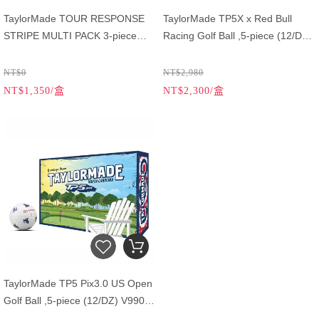
TaylorMade TOUR RESPONSE
TaylorMade TP5X x Red Bull
STRIPE MULTI PACK 3-piece
Racing Golf Ball ,5-piece (12/DZ)
(12/DZ)
M1029801 (限量發售)
NT$0
NT$2,980
NT$1,350/盒
NT$2,300/盒
TaylorMade TP5 Pix3.0 US Open
Golf Ball ,5-piece (12/DZ) V99053
(限量發售)