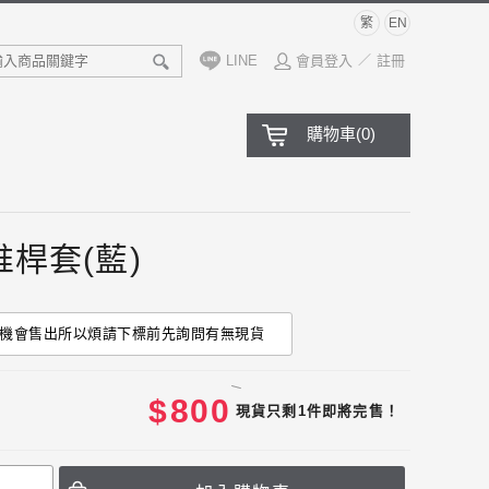
繁
EN
LINE
會員登入
註冊
／
購物車
(
0
)
C推桿套(藍)
機會售出所以煩請下標前先詢問有無現貨
$
800
現貨只剩1件即將完售！