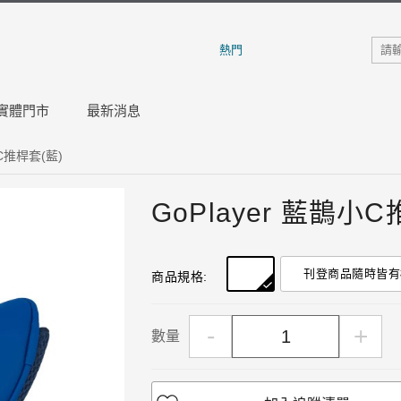
熱門
實體門市
最新消息
小C推桿套(藍)
GoPlayer 藍鵲小
刊登商品隨時皆有
商品規格:
-
+
數量