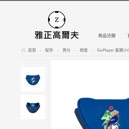
商品分類
首頁
配件
男仕
桿套
GoPlayer 藍鵲
-
-
-
-