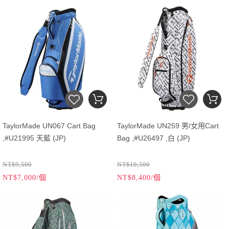
TaylorMade UN067 Cart Bag
TaylorMade UN259 男/女用Cart
,#U21995 天藍 (JP)
Bag ,#U26497 ,白 (JP)
NT$9,500
NT$10,500
NT$7,000/個
NT$8,400/個