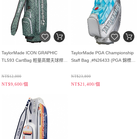
TaylorMade ICON GRAPHIC
TaylorMade PGA Championship
TL593 CartBag 輕量高爾夫球桿袋
Staff Bag ,#N26433 (PGA 錦標賽
(石松綠新色+滿滿Taylormade
限量球袋)
logo)
NT$12,000
NT$23,800
NT$9,600/個
NT$21,400/個