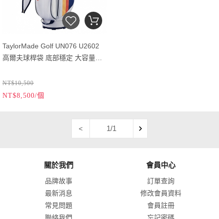
TaylorMade Golf UN076 U2602
高爾夫球桿袋 底部穩定 大容量前
袋 附原廠帽套 加州海岸風格 聚酯
纖維 白橙
NT$10,500
NT$8,500/個
1/1
<
關於我們
會員中心
品牌故事
訂單查詢
最新消息
修改會員資料
常見問題
會員註冊
聯絡我們
忘記密碼