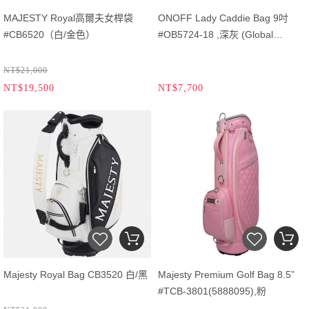
MAJESTY Royal高爾夫女桿袋
ONOFF Lady Caddie Bag 9吋
#CB6520（白/金色）
#OB5724-18 ,深灰 (Global
version)
NT$21,000
NT$19,500
NT$7,700
Majesty Royal Bag CB3520 白/黑
Majesty Premium Golf Bag 8.5”
#TCB-3801(5888095),粉