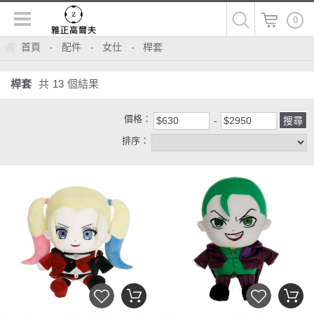
0
首頁
配件
女仕
桿套
-
-
-
桿套
共
13
個結果
價格：
排序：