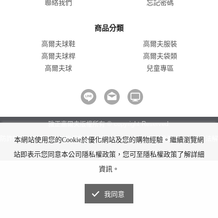
聯絡我們
忘記密碼
商品分類
高爾夫球鞋
高爾夫服裝
高爾夫球桿
高爾夫袋類
高爾夫球
兒童專區
雅正高爾夫版權所有 © copyright Reserved.
防詐騙!我們不會要求並指示您至ATM操作。ATM只有匯款及轉帳功能，無法解
本網站使用您的Cookie於優化網站及您的購物經驗。繼續瀏覽網
除分期付款或訂單錯誤問題。隨時可撥打165反詐騙諮詢專線。
站即表示您同意本公司隱私權政策，您可至隱私權政策了解詳細
資訊。
我同意