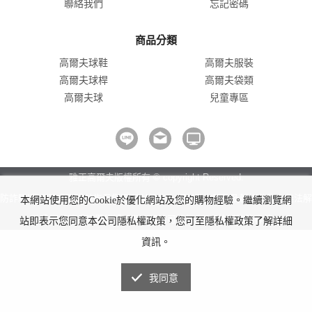
聯絡我們
忘記密碼
商品分類
高爾夫球鞋
高爾夫服裝
高爾夫球桿
高爾夫袋類
高爾夫球
兒童專區
雅正高爾夫版權所有 © copyright Reserved.
防詐騙!我們不會要求並指示您至ATM操作。ATM只有匯款及轉帳功能，無法解
本網站使用您的Cookie於優化網站及您的購物經驗。繼續瀏覽網
除分期付款或訂單錯誤問題。隨時可撥打165反詐騙諮詢專線。
站即表示您同意本公司隱私權政策，您可至隱私權政策了解詳細
資訊。
我同意